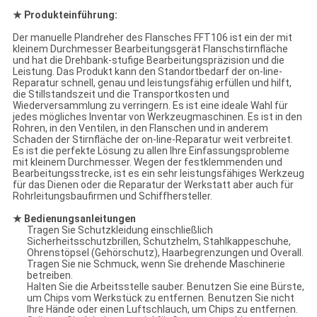
★ Produkteinführung:
Der manuelle Plandreher des Flansches FFT106 ist ein der mit
kleinem Durchmesser Bearbeitungsgerät Flanschstirnfläche
und hat die Drehbank-stufige Bearbeitungspräzision und die
Leistung. Das Produkt kann den Standortbedarf der on-line-
Reparatur schnell, genau und leistungsfähig erfüllen und hilft,
die Stillstandszeit und die Transportkosten und
Wiederversammlung zu verringern. Es ist eine ideale Wahl für
jedes mögliches Inventar von Werkzeugmaschinen. Es ist in den
Rohren, in den Ventilen, in den Flanschen und in anderem
Schaden der Stirnfläche der on-line-Reparatur weit verbreitet.
Es ist die perfekte Lösung zu allen Ihre Einfassungsprobleme
mit kleinem Durchmesser. Wegen der festklemmenden und
Bearbeitungsstrecke, ist es ein sehr leistungsfähiges Werkzeug
für das Dienen oder die Reparatur der Werkstatt aber auch für
Rohrleitungsbaufirmen und Schiffhersteller.
★ Bedienungsanleitungen
Tragen Sie Schutzkleidung einschließlich
Sicherheitsschutzbrillen, Schutzhelm, Stahlkappeschuhe,
Ohrenstöpsel (Gehörschutz), Haarbegrenzungen und Overall.
Tragen Sie nie Schmuck, wenn Sie drehende Maschinerie
betreiben.
Halten Sie die Arbeitsstelle sauber. Benutzen Sie eine Bürste,
um Chips vom Werkstück zu entfernen. Benutzen Sie nicht
Ihre Hände oder einen Luftschlauch, um Chips zu entfernen.