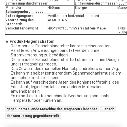
Einfassungsdurchmesser
Einfassungsdurchmesser
(350
Minimaler
460mm
Energie
Manue
Schwingendurchmesser
Befestigungsart
Vertikal oder horizontal installiert
Verarbeitung des
ASME B16.5
Standards
Verschiffengewicht
495*390*165mm
Verschiffen-Maße
17lbs
(7.7kg
★ Produkt-Eigenschaften:
Der manuelle Flanschplandreher konnte in einer breiten
Palette von Anwendungen benutzt werden, ohne
Stromversorgung zu benötigen.
Der manuelle Flanschplandreher hat übersichtliches Design
und ist tragbar zu tragen.
Das Gewicht des manuellen Flanschplandrehers ist nur 7kg;
Es kann mit selbstzentrierendem Spannmechanismus leicht
und schnell installiert sein.
Es kann auf verschiedene Arten des Kohlenstoffstahls, des
Edelstahl-, legiertenstahls und anderer Materialien
anwendbar sein.
Es nimmt die kalte maschinelle Bearbeitung ohne hohe
Temperatur oder Funken an.
gegenüberstellende Maschine des tragbaren Flansches
Flansch
der Ausrüstung gegenüberstellt