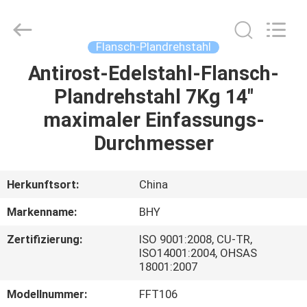
2026
Bohyar
Engineering
Material
Technology(Suzhou)Co.,
Flansch-Plandrehstahl
Ltd.
All
Rights
Antirost-Edelstahl-Flansch-
HAUS
Reserved.
Plandrehstahl 7Kg 14"
PRODUKTE
maximaler Einfassungs-
Durchmesser
ÜBER
UNS
Herkunftsort:
China
Markenname:
BHY
FABRIK-
Zertifizierung:
ISO 9001:2008, CU-TR,
AUSFLUG
ISO14001:2004, OHSAS
18001:2007
QUALITÄTSKONTROLLE
Modellnummer:
FFT106