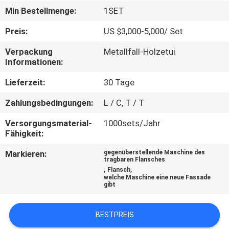
Min Bestellmenge:
1SET
SEITENVERZEICHNIS
Preis:
US $3,000-5,000/ Set
Verpackung
Metallfall-Holzetui
DATENSCHUTZ-
Informationen:
BESTIMMUNGEN
Lieferzeit:
30 Tage
Zahlungsbedingungen:
L / C, T / T
Versorgungsmaterial-
1000sets/Jahr
Fähigkeit:
Markieren:
gegenüberstellende Maschine des
tragbaren Flansches
,
,
Flansch
welche Maschine eine neue Fassade
gibt
BESTPREIS