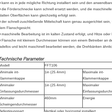
■ kann es in jede mögliche Richtung installiert sein und den anwendbar
■ die Förderschnecke kann schnell ersetzt werden, und die maschinell
glatten Oberflächen kann gleichzeitig erfolgt sein.
■ der schnell-zuschließende Mittelschaft kann genau ausgerichtet sein,
dem Flanschgesicht.
■ maschinelle Bearbeitung ist im kalten Zustand erfolgt, und Hitze oder
■ Flansche mit kleinem Durchmesser können von einem Betreiber an de
tadellos und leicht maschinell bearbeitet werden, die Drehbänken ähnlic
Technische Parameter
Modell
FFT106
Minimale int-
1in (25.4mm)
Maximale int-
Klammernkappe
Klammernkappe
Minimaler
1in (25.4mm)
Maximaler
Einfassungsdurchmesser
Einfassungsdurch
Minimaler
460mm
Energie
Schwingendurchmesser
Befestigungsart
Vertikal oder horizontal installiert