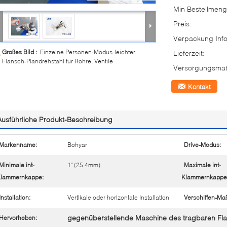
Min Bestellmeng
Preis:
Verpackung Info
Großes Bild :
Einzelne Personen-Modus-leichter
Lieferzeit:
Flansch-Plandrehstahl für Rohre, Ventile
Versorgungsmate
Kontakt
Ausführliche Produkt-Beschreibung
Markenname:
Bohyar
Drive-Modus:
Minimale int-
1" (25.4mm)
Maximale int-
lammernkappe:
Klammernkappe
Installation:
Vertikale oder horizontale Installation
Verschiffen-Ma
gegenüberstellende Maschine des tragbaren Fl
Hervorheben: