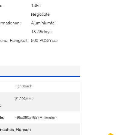
e:
1SET
Negotiate
rmationen:
Aluminiumfall
15-35days
rial-Fähigkeit:
500 PCS/Year
Handbuch
6" (152mm)
:
ße:
495x390x165 (Millimeter)
ansches
Flansch
,