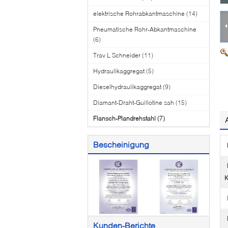
elektrische Rohrabkantmaschine
(14)
Pneumatische Rohr-Abkantmaschine
(6)
Trav L Schneider
(11)
Hydraulikaggregat
(5)
Dieselhydraulikaggregat
(9)
Diamant-Draht-Guillotine sah
(15)
Flansch-Plandrehstahl
(7)
Bescheinigung
K
Kunden-Berichte