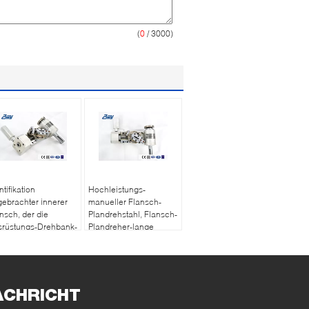
(
0
/ 3000)
ntifikation
Hochleistungs-
ebrachter innerer
manueller Flansch-
nsch, der die
Plandrehstahl, Flansch-
srüstungs-Drehbank-
Plandreher-lange
eau-Stirnfläche-
Nutzungsdauer
schinelle
arbeitung
enüberstellt
ACHRICHT