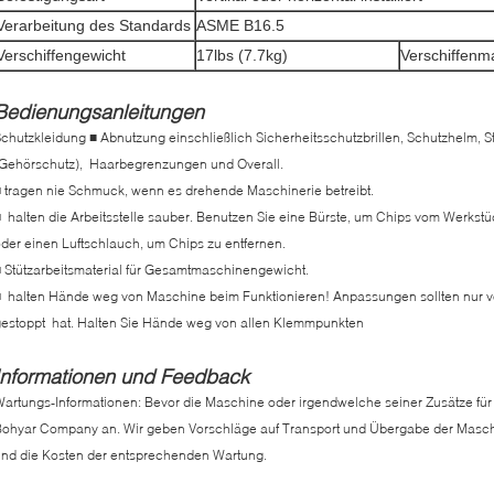
Verarbeitung des Standards
ASME B16.5
Verschiffengewicht
17lbs (7.7kg)
Verschiffen
Bedienungsanleitungen
chutzkleidung ■ Abnutzung einschließlich Sicherheitsschutzbrillen, Schutzhelm,
Gehörschutz), Haarbegrenzungen und Overall.
 tragen nie Schmuck, wenn es drehende Maschinerie betreibt.
 halten die Arbeitsstelle sauber. Benutzen Sie eine Bürste, um Chips vom Werkstü
der einen Luftschlauch, um Chips zu entfernen.
 Stützarbeitsmaterial für Gesamtmaschinengewicht.
 halten Hände weg von Maschine beim Funktionieren! Anpassungen sollten nur 
estoppt hat. Halten Sie Hände weg von allen Klemmpunkten
Informationen und Feedback
artungs-Informationen: Bevor die Maschine oder irgendwelche seiner Zusätze für 
ohyar Company an. Wir geben Vorschläge auf Transport und Übergabe der Maschi
nd die Kosten der entsprechenden Wartung.