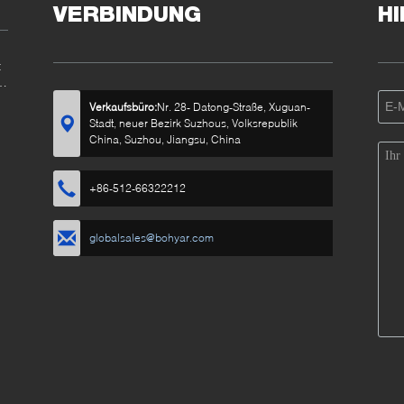
VERBINDUNG
H
t
s
Verkaufsbüro:
Nr. 28- Datong-Straße, Xuguan-
Stadt, neuer Bezirk Suzhous, Volksrepublik
China, Suzhou, Jiangsu, China
+86-512-66322212
globalsales@bohyar.com