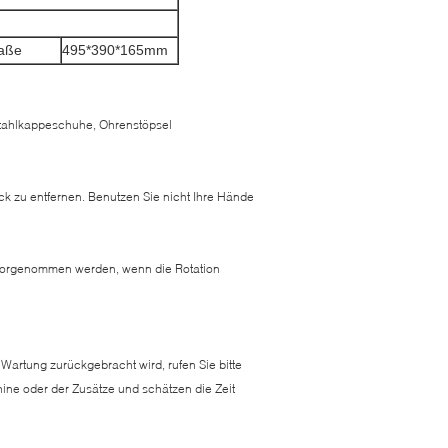
maße
495*390*165mm
 Stahlkappeschuhe, Ohrenstöpsel
ck zu entfernen. Benutzen Sie nicht Ihre Hände
vorgenommen werden, wenn die Rotation
Wartung zurückgebracht wird, rufen Sie bitte
ne oder der Zusätze und schätzen die Zeit