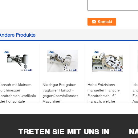
Andere Produkte
lansch-mit kleinem
Niedriger Freigaben-
Hohe Präzisions-
Ide
urchmesser
tragbarer Flansch-
manueller Flansch-
ang
landrehstahl-vertikale
gegenüberstellendes
Plandrehstahl, 6"
Fla
der horizontale
Maschinen-
Flansch, welche
Au
nstallation ASME B16.5
Identifikation
Maschine eine neue
Niv
angebrachtes inneres
Fassade gibt
ma
angebracht
Be
geg
TRETEN SIE MIT UNS IN
N