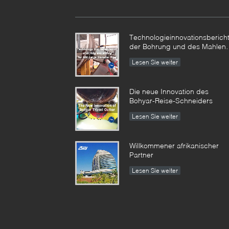
Technologieinnovationsberich
der Bohrung und des Mahlen
für X80 großen Durchmesser
Lesen Sie weiter
Pipe-SFM3648H
Die neue Innovation des
Bohyar-Reise-Schneiders
Lesen Sie weiter
Willkommener afrikanischer
Partner
Lesen Sie weiter