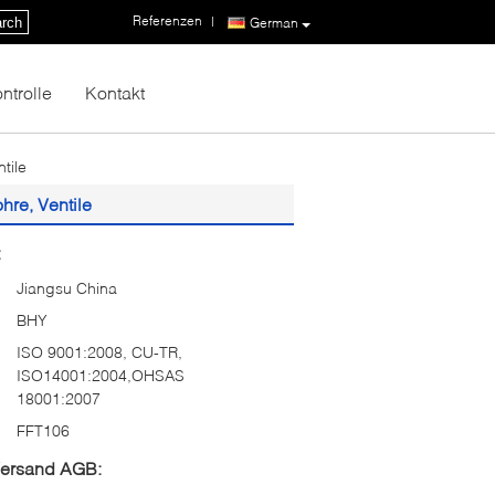
Referenzen
|
rch
German
ntrolle
Kontakt
tile
hre, Ventile
:
Jiangsu China
BHY
ISO 9001:2008, CU-TR,
ISO14001:2004,OHSAS
18001:2007
FFT106
Versand AGB: