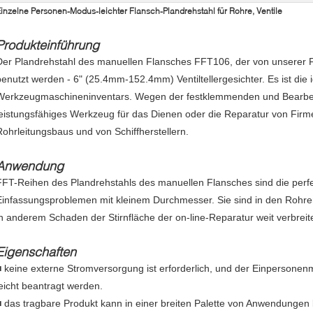
inzelne Personen-Modus-leichter Flansch-Plandrehstahl für Rohre, Ventile
Produkteinführung
Der Plandrehstahl des manuellen Flansches FFT106, der von unserer Fi
benutzt werden - 6" (25.4mm-152.4mm) Ventiltellergesichter. Es ist die
Werkzeugmaschineninventars. Wegen der festklemmenden und Bearbeitu
leistungsfähiges Werkzeug für das Dienen oder die Reparatur von Firm
Rohrleitungsbaus und von Schiffherstellern.
Anwendung
FFT-Reihen des Plandrehstahls des manuellen Flansches sind die perfe
Einfassungsproblemen mit kleinem Durchmesser. Sie sind in den Rohren
in anderem Schaden der Stirnfläche der on-line-Reparatur weit verbreite
Eigenschaften
■ keine externe Stromversorgung ist erforderlich, und der Einpersone
leicht beantragt werden.
■ das tragbare Produkt kann in einer breiten Palette von Anwendungen