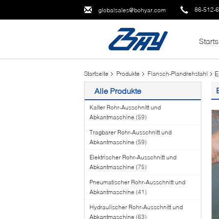
86-512-
globalsales@bohyar.com
Starts
E
Startseite
Produkte
Flansch-Plandrehstahl
Alle Produkte
Kalter Rohr-Ausschnitt und
Abkantmaschine
(59)
Tragbarer Rohr-Ausschnitt und
Abkantmaschine
(59)
Elektrischer Rohr-Ausschnitt und
Abkantmaschine
(75)
Pneumatischer Rohr-Ausschnitt und
Abkantmaschine
(41)
Hydraulischer Rohr-Ausschnitt und
Abkantmaschine
(63)