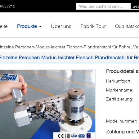
66322212
Sea
eite
Produkte
Über uns
Fabrik Tour
Qualitätsko
inzelne Personen-Modus-leichter Flansch-Plandrehstahl für Rohre, Ven
Einzelne Personen-Modus-leichter Flansch-Plandrehstahl für Ro
Produktdetails
Herkunftsort:
Markenname:
Zertifizierung:
Modellnummer:
Zahlung und 