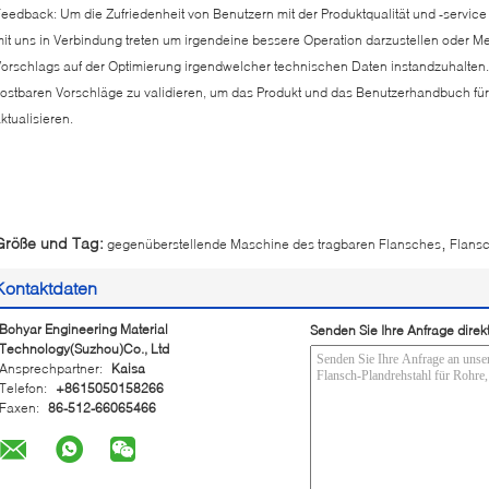
eedback: Um die Zufriedenheit von Benutzern mit der Produktqualität und -service
it uns in Verbindung treten um irgendeine bessere Operation darzustellen oder 
orschlags auf der Optimierung irgendwelcher technischen Daten instandzuhalten. 
ostbaren Vorschläge zu validieren, um das Produkt und das Benutzerhandbuch fü
ktualisieren.
,
Größe und Tag:
gegenüberstellende Maschine des tragbaren Flansches
Flans
Kontaktdaten
Bohyar Engineering Material
Senden Sie Ihre Anfrage direk
Technology(Suzhou)Co., Ltd
Ansprechpartner:
Kaisa
Telefon:
+8615050158266
Faxen:
86-512-66065466