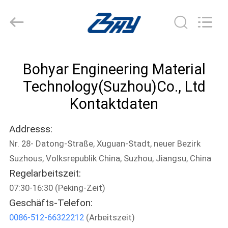
2026
Bohyar
Engineering
Material
Technology(Suzhou)Co.,
Ltd.
All
Rights
HAUS
Reserved.
Bohyar Engineering Material
PRODUKTE
Technology(Suzhou)Co., Ltd
Kontaktdaten
ÜBER
Addresss:
UNS
Nr. 28- Datong-Straße, Xuguan-Stadt, neuer Bezirk
Suzhous, Volksrepublik China, Suzhou, Jiangsu, China
FABRIK-
Regelarbeitszeit:
AUSFLUG
07:30-16:30 (Peking-Zeit)
Geschäfts-Telefon:
QUALITÄTSKONTROLLE
0086-512-66322212
(Arbeitszeit)