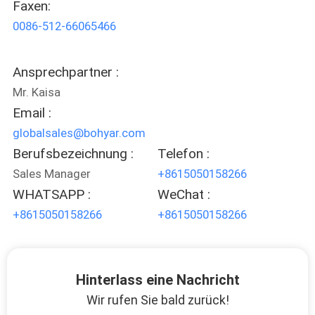
Faxen:
0086-512-66065466
SEITENVERZEICHNIS
Ansprechpartner :
DATENSCHUTZ-
Mr. Kaisa
BESTIMMUNGEN
Email :
globalsales@bohyar.com
Berufsbezeichnung :
Telefon :
Sales Manager
+8615050158266
WHATSAPP :
WeChat :
+8615050158266
+8615050158266
Hinterlass eine Nachricht
Wir rufen Sie bald zurück!