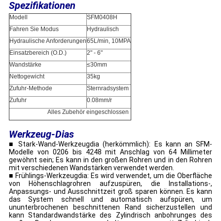
Spezifikationen
Modell
SFM0408H
Fahren Sie Modus
Hydraulisch
Hydraulische Anforderungen
65L/min, 10MPA
Einsatzbereich (O.D.)
2" - 6"
Wandstärke
≤30mm
Nettogewicht
35kg
Zufuhr-Methode
Sternradsystem
Zufuhr
0.08mm/r
Alles Zubehör eingeschlossen
Werkzeug-Dias
■ Stark-Wand-Werkzeugdia (herkömmlich): Es kann an SFM-
Modelle von 0206 bis 4248 mit Anschlag von 64 Millimeter
gewöhnt sein; Es kann in den großen Rohren und in den Rohren
mit verschiedenen Wandstärken verwendet werden.
■ Frühlings-Werkzeugdia: Es wird verwendet, um die Oberfläche
von Höhenschlagrohren aufzuspüren, die Installations-,
Anpassungs- und Ausschnittzeit groß sparen können. Es kann
das System schnell und automatisch aufspüren, um
ununterbrochenen beschnittenen Rand sicherzustellen und
kann Standardwandstärke des Zylindrisch anbohrunges des