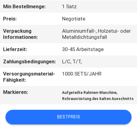
Min Bestellmenge:
1 Satz
SEITENVERZEICHNIS
Preis:
Negotiate
Verpackung
Aluminiumfall-, Holzetui- oder
DATENSCHUTZ-
Informationen:
Metalldichtungsfall
BESTIMMUNGEN
Lieferzeit:
30-45 Arbeitstage
Zahlungsbedingungen:
L/C, T/T,
Versorgungsmaterial-
1000 SETS/JAHR
Fähigkeit:
Markieren:
,
Aufgeteilte Rahmen-Maschine
Rohrausrüstung des kalten Ausschnitts
BESTPREIS