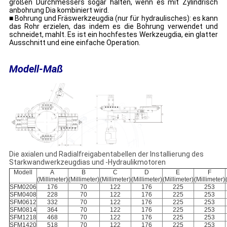
großen Durchmessers sogar halten, wenn es mit Zylindrisch
anbohrung Dia kombiniert wird.
■ Bohrung und Fräswerkzeugdia (nur für hydraulisches): es kann
das Rohr erzielen, das indem es die Bohrung verwendet und
schneidet, mahlt. Es ist ein hochfestes Werkzeugdia, ein glatter
Ausschnitt und eine einfache Operation.
Modell-Maß
Die axialen und Radialfreigabentabellen der Installierung des
Starkwandwerkzeugdias und -Hydraulikmotoren
Modell
A
B
C
D
E
F
(Millimeter)
(Millimeter)
(Millimeter)
(Millimeter)
(Millimeter)
(Millimeter)
SFM0206
176
70
122
176
225
253
SFM0408
228
70
122
176
225
253
SFM0612
332
70
122
176
225
253
SFM0814
364
70
122
176
225
253
SFM1218
468
70
122
176
225
253
SFM1420
518
70
122
176
225
253