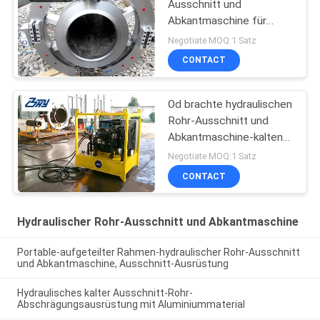
Ausschnitt und
Abkantmaschine für
Rohre, 42in Rohr-
Negotiate MOQ:1 Satz
Schneider und Beveler
CONTACT
Od brachte hydraulischen
Rohr-Ausschnitt und
Abkantmaschine-kalten
Ausschnitt für Öl u.
Negotiate MOQ:1 Satz
Erdgasleitung repaire an
CONTACT
Hydraulischer Rohr-Ausschnitt und Abkantmaschine
Portable-aufgeteilter Rahmen-hydraulischer Rohr-Ausschnitt
und Abkantmaschine, Ausschnitt-Ausrüstung
Hydraulisches kalter Ausschnitt-Rohr-
Abschrägungsausrüstung mit Aluminiummaterial