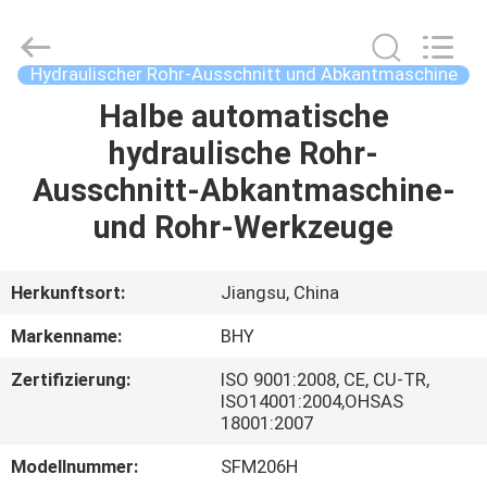
2026
Bohyar
Engineering
Material
Technology(Suzhou)Co.,
Hydraulischer Rohr-Ausschnitt und Abkantmaschine
Ltd.
All
Rights
Halbe automatische
HAUS
Reserved.
hydraulische Rohr-
PRODUKTE
Ausschnitt-Abkantmaschine-
und Rohr-Werkzeuge
ÜBER
UNS
Herkunftsort:
Jiangsu, China
Markenname:
BHY
FABRIK-
Zertifizierung:
ISO 9001:2008, CE, CU-TR,
AUSFLUG
ISO14001:2004,OHSAS
18001:2007
QUALITÄTSKONTROLLE
Modellnummer:
SFM206H