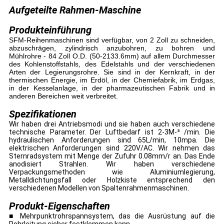
Aufgeteilte Rahmen-Maschine
Produkteinführung
SFM-Reihenmaschinen sind verfügbar, von 2 Zoll zu schneiden,
abzuschrägen, zylindrisch anzubohren, zu bohren und
Mühlrohre - 84 Zoll O.D. (50-2133.6mm) auf allem Durchmesser
des Kohlenstoffstahls, des Edelstahls und der verschiedenen
Arten der Legierungsrohre. Sie sind in der Kernkraft, in der
thermischen Energie, im Erdöl, in der Chemiefabrik, im Erdgas,
in der Kesselanlage, in der pharmazeutischen Fabrik und in
anderen Bereichen weit verbreitet.
Spezifikationen
Wir haben drei Antriebsmodi und sie haben auch verschiedene
technische Parameter. Der Luftbedarf ist 2-3M-³ /min. Die
hydraulischen Anforderungen sind 65L/min, 10mpa. Die
elektrischen Anforderungen sind 220V/AC. Wir nehmen das
Sternradsystem mit Menge der Zufuhr 0.08mm/r an. Das Ende
anodisiert Strahlen. Wir haben verschiedene
Verpackungsmethoden wie Aluminiumlegierung,
Metalldichtungsfall oder Holzkiste entsprechend den
verschiedenen Modellen von Spaltenrahmenmaschinen.
Produkt-Eigenschaften
■ Mehrpunktrohrspannsystem, das die Ausrüstung auf die