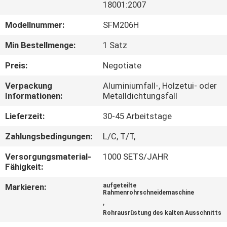
18001:2007
SEITENVERZEICHNIS
Modellnummer:
SFM206H
Min Bestellmenge:
1 Satz
DATENSCHUTZ-
Preis:
Negotiate
BESTIMMUNGEN
Verpackung
Aluminiumfall-, Holzetui- oder
Informationen:
Metalldichtungsfall
Lieferzeit:
30-45 Arbeitstage
Zahlungsbedingungen:
L/C, T/T,
Versorgungsmaterial-
1000 SETS/JAHR
Fähigkeit:
Markieren:
aufgeteilte
Rahmenrohrschneidemaschine
,
Rohrausrüstung des kalten Ausschnitts