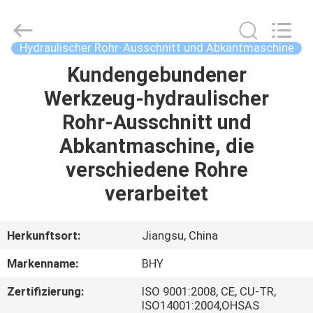
2026
Bohyar
Engineering
Material
Technology(Suzhou)Co.,
Hydraulischer Rohr-Ausschnitt und Abkantmaschine
Ltd.
All
Rights
Kundengebundener
HAUS
Reserved.
Werkzeug-hydraulischer
PRODUKTE
Rohr-Ausschnitt und
Abkantmaschine, die
ÜBER
verschiedene Rohre
UNS
verarbeitet
FABRIK-
Herkunftsort:
Jiangsu, China
AUSFLUG
Markenname:
BHY
Zertifizierung:
ISO 9001:2008, CE, CU-TR,
QUALITÄTSKONTROLLE
ISO14001:2004,OHSAS