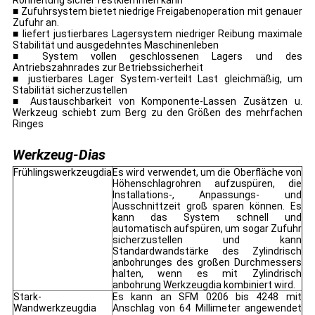
Rohrleitung sicher festklemmen kann
■ Zufuhrsystem bietet niedrige Freigabenoperation mit genauer
Zufuhr an.
■ liefert justierbares Lagersystem niedriger Reibung maximale
Stabilität und ausgedehntes Maschinenleben
■ System vollen geschlossenen Lagers und des
Antriebszahnrades zur Betriebssicherheit
■ justierbares Lager System-verteilt Last gleichmäßig, um
Stabilität sicherzustellen
■ Austauschbarkeit von Komponente-Lassen Zusätzen u.
Werkzeug schiebt zum Berg zu den Größen des mehrfachen
Ringes
Werkzeug-Dias
Frühlingswerkzeugdia
Es wird verwendet, um die Oberfläche von
Höhenschlagrohren aufzuspüren, die
Installations-, Anpassungs- und
Ausschnittzeit groß sparen können. Es
kann das System schnell und
automatisch aufspüren, um sogar Zufuhr
sicherzustellen und kann
Standardwandstärke des Zylindrisch
anbohrunges des großen Durchmessers
halten, wenn es mit Zylindrisch
anbohrung Werkzeugdia kombiniert wird.
Stark-
Es kann an SFM 0206 bis 4248 mit
Wandwerkzeugdia
Anschlag von 64 Millimeter angewendet