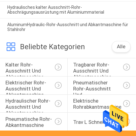
Hydraulisches kalter Ausschnitt-Rohr-
Abschrägungsausrüstung mit Aluminiummaterial
AluminumHydraulic-Rohr-Ausschnitt und Abkantmaschine für
Stahlrohr
Beliebte Kategorien
Alle
Kalter Rohr-
Tragbarer Rohr-
Ausschnitt Und 
Ausschnitt Und 
Abkantmaschine
Abkantmaschine
Elektrischer Rohr-
Pneumatischer 
Ausschnitt Und 
Rohr-Ausschnitt 
Abkantmaschine
Und 
Hydraulischer Rohr-
Elektrische 
Abkantmaschine
Ausschnitt Und 
Rohrabkantmaschine
Abkantmaschine
Pneumatische Rohr-
Trav L Schneider
Abkantmaschine