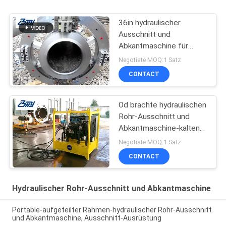
36in hydraulischer
Ausschnitt und
Abkantmaschine für
Rohre, 42in Rohr-
Negotiate MOQ:1 Satz
Schneider und Beveler
CONTACT
Od brachte hydraulischen
Rohr-Ausschnitt und
Abkantmaschine-kalten
Ausschnitt für Öl u.
Negotiate MOQ:1 Satz
Erdgasleitung repaire an
CONTACT
Hydraulischer Rohr-Ausschnitt und Abkantmaschine
Portable-aufgeteilter Rahmen-hydraulischer Rohr-Ausschnitt
und Abkantmaschine, Ausschnitt-Ausrüstung