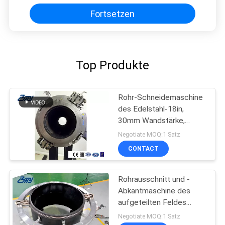
aufgeteilten Rahmen
Fortsetzen
Top Produkte
Rohr-Schneidemaschine
des Edelstahl-18in,
30mm Wandstärke,
Ausschnitt u.
Negotiate MOQ:1 Satz
Abschrägung
CONTACT
Rohrausschnitt und -
Abkantmaschine des
aufgeteilten Feldes
kalter
Negotiate MOQ:1 Satz