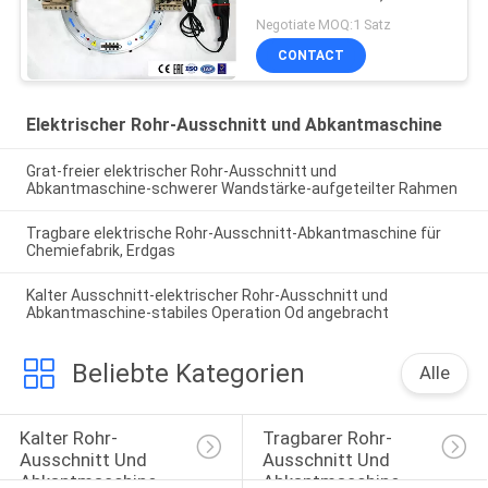
Ausschnitt, 2 zum
Negotiate MOQ:1 Satz
Ausschnitt des Rohres
CONTACT
48inches, 2 zur
Abschrägung des Rohres
48inches
Elektrischer Rohr-Ausschnitt und Abkantmaschine
Grat-freier elektrischer Rohr-Ausschnitt und
Abkantmaschine-schwerer Wandstärke-aufgeteilter Rahmen
Tragbare elektrische Rohr-Ausschnitt-Abkantmaschine für
Chemiefabrik, Erdgas
Kalter Ausschnitt-elektrischer Rohr-Ausschnitt und
Abkantmaschine-stabiles Operation Od angebracht
Beliebte Kategorien
Alle
Kalter Rohr-
Tragbarer Rohr-
Ausschnitt Und 
Ausschnitt Und 
Abkantmaschine
Abkantmaschine