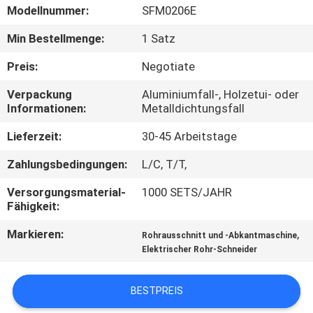
Modellnummer:
SFM0206E
SEITENVERZEICHNIS
Min Bestellmenge:
1 Satz
Preis:
Negotiate
DATENSCHUTZ-
Verpackung
Aluminiumfall-, Holzetui- oder
BESTIMMUNGEN
Informationen:
Metalldichtungsfall
Lieferzeit:
30-45 Arbeitstage
Zahlungsbedingungen:
L/C, T/T,
Versorgungsmaterial-
1000 SETS/JAHR
Fähigkeit:
Markieren:
,
Rohrausschnitt und -Abkantmaschine
Elektrischer Rohr-Schneider
BESTPREIS