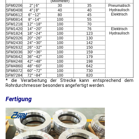
(Millimeter)
SFM0206
2" | 6"
30
35
Pneumatisch
Hydraulisch
SFM0408
4" | 8"
40
40
Elektrisch
SFM0612
6" ~12"
80
45
SFM0814
8" ~14"
100
55
SFM1218
12" ~18"
100
70
SFM1420
14" ~20"
100
76
Elektrisch
Hydraulisch
SFM1824
18" ~24"
100
123
SFM2026
20" ~26"
100
130
SFM2430
24" ~30"
100
142
SFM2632
26" ~32"
100
150
SFM3036
30" ~36"
100
159
SFM3642
36" ~42"
100
179
SFM4248
42" ~48"
100
198
SFM4860
48" ~60"
100
642
SFM6072
60" ~72"
100
730
SFM7284
72" ~84"
100
820
* die Verarbeitung der Strecke kann entsprechend dem
Rohrdurchmesser besonders angefertigt werden.
Fertigung