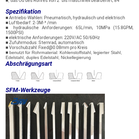
■, das
Od des Rohres von 2" bis maschinell bearbeitet, 84"
Spezifikation
■
Antriebs-Wahlen: Pneumatisch, hydraulisch und elektrisch
■
Luftbedarf: 2-3M-³ /min
■
hydraulische Anforderungen: 65L/min, 10MPa (15.8GPM,
1500PSI)
■
elektrische Anforderungen: 220V/AC 50/60Hz
■
Zufuhrmodus: Sternrad, automatisch
■
Vorschubzahl: Fixed@0.08mm pro Kreis
■ benutzt für Rohrmaterial: Kohlenstoffstahl, legierter Stahl,
Edelstahl, duples Edelstahl, Nickellegierung
Abschrägungsart
SFM-Werkzeuge