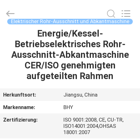
2026
Bohyar
Engineering
Material
Technology(Suzhou)Co.,
Elektrischer Rohr-Ausschnitt und Abkantmaschine
Ltd.
All
Rights
Energie/Kessel-
HAUS
Reserved.
Betriebselektrisches Rohr-
PRODUKTE
Ausschnitt-Abkantmaschine
CER/ISO genehmigten
ÜBER
aufgeteilten Rahmen
UNS
Herkunftsort:
Jiangsu, China
FABRIK-
Markenname:
BHY
AUSFLUG
Zertifizierung:
ISO 9001:2008, CE, CU-TR,
ISO14001:2004,OHSAS
QUALITÄTSKONTROLLE
18001:2007