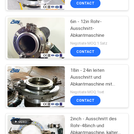
CONTACT
6in - 12in Rohr-
Ausschnitt-
Abkantmaschine
Negotiate MOQ:1 Satz
CONTACT
18in - 24in leiten
Ausschnitt und
Abkantmaschine mit
Elektromotor
Negotiate MOQ:1set
CONTACT
2inch - Ausschnitt des
Rohr-48inch und
Abkantmaschine, kalter