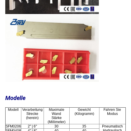
Modelle
Modell
Verarbeitung
Maximale
Gewicht
Fahren Sie
Strecke
Wand
(Kilogramm)
Modus
(herein)
Stärke
(Millimeter)
SFM0206
2" | 6"
30
35
Pneumatisch
Hydraulisch
SFM0408
4" | 8"
40
40