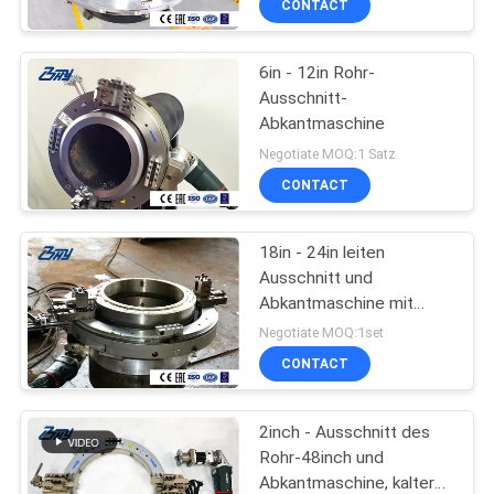
CONTACT
6in - 12in Rohr-
Ausschnitt-
Abkantmaschine
Negotiate MOQ:1 Satz
CONTACT
18in - 24in leiten
Ausschnitt und
Abkantmaschine mit
Elektromotor
Negotiate MOQ:1set
CONTACT
2inch - Ausschnitt des
Rohr-48inch und
Abkantmaschine, kalter