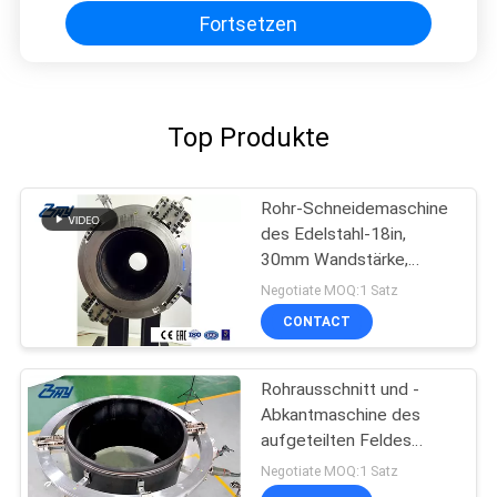
Fortsetzen
Top Produkte
Rohr-Schneidemaschine
des Edelstahl-18in,
30mm Wandstärke,
Ausschnitt u.
Negotiate MOQ:1 Satz
Abschrägung
CONTACT
Rohrausschnitt und -
Abkantmaschine des
aufgeteilten Feldes
kalter
Negotiate MOQ:1 Satz