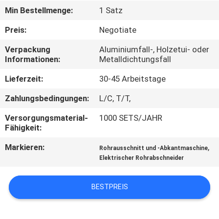
Min Bestellmenge:
1 Satz
SEITENVERZEICHNIS
Preis:
Negotiate
Verpackung
Aluminiumfall-, Holzetui- oder
DATENSCHUTZ-
Informationen:
Metalldichtungsfall
BESTIMMUNGEN
Lieferzeit:
30-45 Arbeitstage
Zahlungsbedingungen:
L/C, T/T,
Versorgungsmaterial-
1000 SETS/JAHR
Fähigkeit:
Markieren:
,
Rohrausschnitt und -Abkantmaschine
Elektrischer Rohrabschneider
BESTPREIS