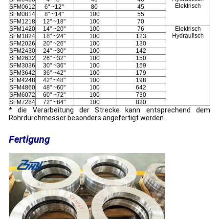
Elektrisch
SFM0612
6" ~12"
80
45
SFM0814
8" ~14"
100
55
SFM1218
12" ~18"
100
70
SFM1420
14" ~20"
100
76
Elektrisch
Hydraulisch
SFM1824
18" ~24"
100
123
SFM2026
20" ~26"
100
130
SFM2430
24" ~30"
100
142
SFM2632
26" ~32"
100
150
SFM3036
30" ~36"
100
159
SFM3642
36" ~42"
100
179
SFM4248
42" ~48"
100
198
SFM4860
48" ~60"
100
642
SFM6072
60" ~72"
100
730
SFM7284
72" ~84"
100
820
* die Verarbeitung der Strecke kann entsprechend dem
Rohrdurchmesser besonders angefertigt werden.
Fertigung