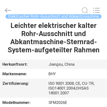
2026
Bohyar
Engineering
Material
Technology(Suzhou)Co.,
Elektrischer Rohr-Ausschnitt und Abkantmaschine
Ltd.
All
Rights
Leichter elektrischer kalter
HAUS
Reserved.
Rohr-Ausschnitt und
PRODUKTE
Abkantmaschine-Sternrad-
System-aufgeteilter Rahmen
ÜBER
UNS
Herkunftsort:
Jiangsu, China
Markenname:
BHY
FABRIK-
Zertifizierung:
ISO 9001:2008, CE, CU-TR,
AUSFLUG
ISO14001:2004,OHSAS
18001:2007
QUALITÄTSKONTROLLE
Modellnummer:
SFM2026E