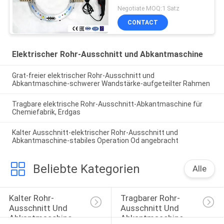
Ausschnitt, 2 zum
Negotiate MOQ:1 Satz
Ausschnitt des Rohres
CONTACT
48inches, 2 zur
Abschrägung des Rohres
48inches
Elektrischer Rohr-Ausschnitt und Abkantmaschine
Grat-freier elektrischer Rohr-Ausschnitt und
Abkantmaschine-schwerer Wandstärke-aufgeteilter Rahmen
Tragbare elektrische Rohr-Ausschnitt-Abkantmaschine für
Chemiefabrik, Erdgas
Kalter Ausschnitt-elektrischer Rohr-Ausschnitt und
Abkantmaschine-stabiles Operation Od angebracht
Beliebte Kategorien
Alle
Kalter Rohr-
Tragbarer Rohr-
Ausschnitt Und 
Ausschnitt Und 
Abkantmaschine
Abkantmaschine