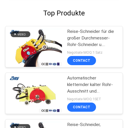
Top Produkte
Reise-Schneider für die
großer Durchmesser-
Rohr-Schneider u.
Abschrägung, tragbare
Negotiate MOQ:1 Satz
Climblings-Rohr-
CONTACT
Maschine
Automatischer
kletternder kalter Rohr-
Ausschnitt und
Abkantmaschine für
Negotiate MOQ:1SET
großer Durchmesser-
CONTACT
Rohr-Schneider
Reise-Schneider,