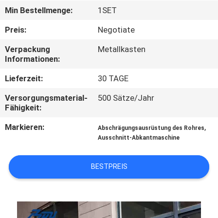
Min Bestellmenge:
1SET
SEITENVERZEICHNIS
Preis:
Negotiate
Verpackung
Metallkasten
DATENSCHUTZ-
Informationen:
BESTIMMUNGEN
Lieferzeit:
30 TAGE
Versorgungsmaterial-
500 Sätze/Jahr
Fähigkeit:
Markieren:
,
Abschrägungsausrüstung des Rohres
Ausschnitt-Abkantmaschine
BESTPREIS