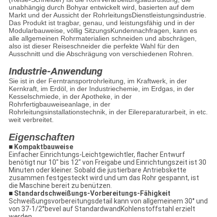
unabhängig durch Bohyar entwickelt wird, basierten auf dem
Markt und der Aussicht der RohrleitungsDienstleistungsindustrie.
Das Produkt ist tragbar, genau, und leistungsfähig und in der
Modularbauweise, völlig SitzungsKundennachfragen, kann es
alle allgemeinen Rohrmaterialien schneiden und abschrägen,
also ist dieser Reiseschneider die perfekte Wahl für den
Ausschnitt und die Abschrägung von verschiedenen Rohren.
Industrie-Anwendung
Sie ist in der Ferntransportrohrleitung, im Kraftwerk, in der
Kernkraft, im Erdöl, in der Industriechemie, im Erdgas, in der
Kesselschmiede, in der Apotheke, in der
Rohrfertigbauweiseanlage, in der
Rohrleitungsinstallationstechnik, in der Eilereparaturarbeit, in etc.
weit verbreitet.
Eigenschaften
■
Kompaktbauweise
Einfacher Einrichtungs-Leichtgewichtler, flacher Entwurf
benötigt nur 10" bis 12" von Freigabe und Einrichtungszeit ist 30
Minuten oder kleiner. Sobald die justierbare Antriebskette
zusammen festgesteckt wird und um das Rohr gespannt, ist
die Maschine bereit zu benützen.
■
Standardschweißungs-Vorbereitungs-Fähigkeit
Schweißungsvorbereitungsdetail kann von allgemeinem 30° und
von 37-1/2°bevel auf StandardwandKohlenstoffstahl erzielt
werden.