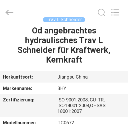
2026
Bohyar
Engineering
Material
Technology(Suzhou)Co.,
Trav L Schneider
Ltd.
All
Rights
Od angebrachtes
HAUS
Reserved.
hydraulisches Trav L
PRODUKTE
Schneider für Kraftwerk,
Kernkraft
ÜBER
UNS
Herkunftsort:
Jiangsu China
Markenname:
BHY
FABRIK-
Zertifizierung:
ISO 9001:2008, CU-TR,
AUSFLUG
ISO14001:2004,OHSAS
18001:2007
QUALITÄTSKONTROLLE
Modellnummer:
TC0672