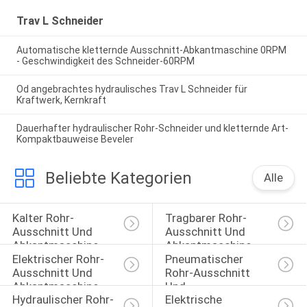
Trav L Schneider
Automatische kletternde Ausschnitt-Abkantmaschine 0RPM
- Geschwindigkeit des Schneider-60RPM
Od angebrachtes hydraulisches Trav L Schneider für
Kraftwerk, Kernkraft
Dauerhafter hydraulischer Rohr-Schneider und kletternde Art-
Kompaktbauweise Beveler
Beliebte Kategorien
Alle
Kalter Rohr-
Tragbarer Rohr-
Ausschnitt Und 
Ausschnitt Und 
Abkantmaschine
Abkantmaschine
Elektrischer Rohr-
Pneumatischer 
Ausschnitt Und 
Rohr-Ausschnitt 
Abkantmaschine
Und 
Hydraulischer Rohr-
Elektrische 
Abkantmaschine