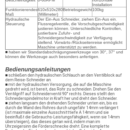
Geschwindigkeit
0-60RPM
horizontale
Installation
Funktionierendes
610x510x280
Betriebsgewicht
100kg
Maß
(Millimeter)
Hydraulische
Der Ein-Aus Schneider, ziehen Ein-Aus ein.
Steuerung
Flussregelventile, die Vorschubgeschwindigkeit
justieren können. Unterschiedliche Kontrollen,
justierbare Zufuhr- und
Schneidergeschwindigkeit zur Verfügung
stellend. Vorwärts-/Rückseitenreise ermöglicht
Maschine unterstützt zu werden.
■
haben wir Standardabschrägungswerkzeuge von 30°, 37° und
können die Werkzeuge auch besonders anfertigen.
Bedienungsanleitungen
■
schließen den hydraulischen Schlauch an den Ventilblock auf
dem Reise-Schneider an.
■
mit der hydraulischen Versorgung, die auf die Maschine
gedreht wird, ist bereit, das Rohr zu schneiden. Drehen Sie den
Ventilgriff auf Schneiderventil 90° rechts. Dieses stellt den
Schneiderspindelmotor in Kraft her und dreht den Schneider.
■
ziehen langsam den drehenden Schneider unten ein, bis es
durch die Wand des Rohres durch ungefähr 14mm verlängert
(ist maximale einzelne Ausschnitttiefe A 14mm und sie
beeinflußt die Gebrauchs-Leistungsfähigkeit, wenn sie 14mm
übersteigen), das dieses getan wird, indem man im
Uhrzeigersinn die Förderschnecke dreht. Eine komplette