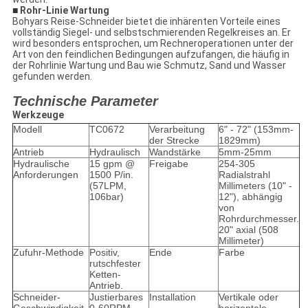
■
Rohr-Linie Wartung
Bohyars Reise-Schneider bietet die inhärenten Vorteile eines
vollständig Siegel- und selbstschmierenden Regelkreises an. Er
wird besonders entsprochen, um Rechneroperationen unter der
Art von den feindlichen Bedingungen aufzufangen, die häufig in
der Rohrlinie Wartung und Bau wie Schmutz, Sand und Wasser
gefunden werden.
Technische Parameter
Werkzeuge
Modell
TC0672
Verarbeitung
6" - 72" (153mm-
der Strecke
1829mm)
Antrieb
Hydraulisch
Wandstärke
5mm-25mm
Hydraulische
15 gpm @
Freigabe
254-305
Anforderungen
1500 P/in.
Radialstrahl
(57LPM,
Millimeters (10" -
106bar)
12"), abhängig
von
Rohrdurchmesser.
20" axial (508
Millimeter)
Zufuhr-Methode
Positiv,
Ende
Farbe
rutschfester
Ketten-
Antrieb.
Schneider-
Justierbares
Installation
Vertikale oder