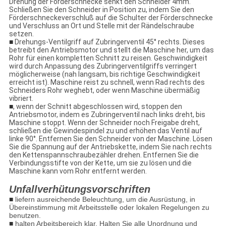
Drehung der Förderschnecke senkt den Schneider 4mm.
Schließen Sie den Schneider in Position zu, indem Sie den
Förderschneckeverschluß auf die Schulter der Förderschnecke
und Verschluss an Ort und Stelle mit der Rändelschraube
setzen.
■
Drehungs-Ventilgriff auf Zubringerventil 45° rechts. Dieses
betreibt den Antriebsmotor und stellt die Maschine her, um das
Rohr für einen kompletten Schnitt zu reisen. Geschwindigkeit
wird durch Anpassung des Zubringerventilgriffs verringert
möglicherweise (nah langsam, bis richtige Geschwindigkeit
erreicht ist). Maschine reist zu schnell, wenn Rad rechts des
Schneiders Rohr weghebt, oder wenn Maschine übermäßig
vibriert.
■
, wenn der Schnitt abgeschlossen wird, stoppen den
Antriebsmotor, indem es Zubringerventil nach links dreht, bis
Maschine stoppt. Wenn der Schneider noch Freigabe dreht,
schließen die Gewindespindel zu und erhöhen das Ventil auf
linke 90°. Entfernen Sie den Schneider von der Maschine. Lösen
Sie die Spannung auf der Antriebskette, indem Sie nach rechts
den Kettenspannschraubezähler drehen. Entfernen Sie die
Verbindungsstifte von der Kette, um sie zu lösen und die
Maschine kann vom Rohr entfernt werden.
Unfallverhütungsvorschriften
■
liefern ausreichende Beleuchtung, um die Ausrüstung, in
Übereinstimmung mit Arbeitsstelle oder lokalen Regelungen zu
benutzen.
■
halten Arbeitsbereich klar. Halten Sie alle Unordnung und