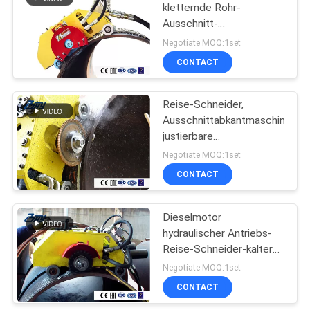
kletternde Rohr-
Ausschnitt-
Abkantmaschine,
Negotiate MOQ:1set
justierbare
CONTACT
Geschwindigkeit,
zuverlässiger
Gleitschutzketten-
Reise-Schneider,
Antrieb
Ausschnittabkantmaschine,
justierbare
Geschwindigkeit,
Negotiate MOQ:1set
Edelstahlkette
CONTACT
Dieselmotor
hydraulischer Antriebs-
Reise-Schneider-kalter
Ausschnitt, Schneider
Negotiate MOQ:1set
der Reise-TC0672
CONTACT