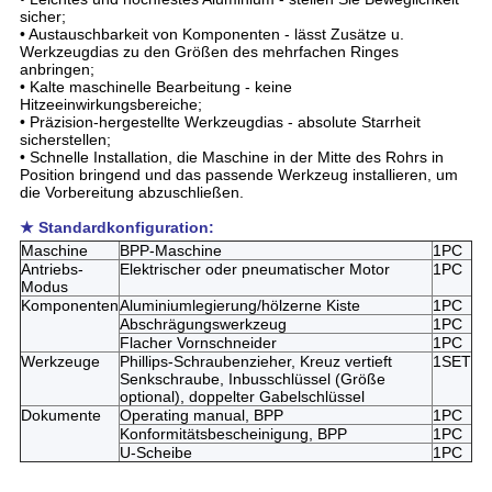
sicher;
• Austauschbarkeit von Komponenten - lässt Zusätze u.
Werkzeugdias zu den Größen des mehrfachen Ringes
anbringen;
• Kalte maschinelle Bearbeitung - keine
Hitzeeinwirkungsbereiche;
• Präzision-hergestellte Werkzeugdias - absolute Starrheit
sicherstellen;
• Schnelle Installation, die Maschine in der Mitte des Rohrs in
Position bringend und das passende Werkzeug installieren, um
die Vorbereitung abzuschließen.
★ Standardkonfiguration:
Maschine
BPP-Maschine
1PC
Antriebs-
Elektrischer oder pneumatischer Motor
1PC
Modus
Komponenten
Aluminiumlegierung/hölzerne Kiste
1PC
Abschrägungswerkzeug
1PC
Flacher Vornschneider
1PC
Werkzeuge
Phillips-Schraubenzieher, Kreuz vertieft
1SET
Senkschraube, Inbusschlüssel (Größe
optional), doppelter Gabelschlüssel
Dokumente
Operating manual, BPP
1PC
Konformitätsbescheinigung, BPP
1PC
U-Scheibe
1PC