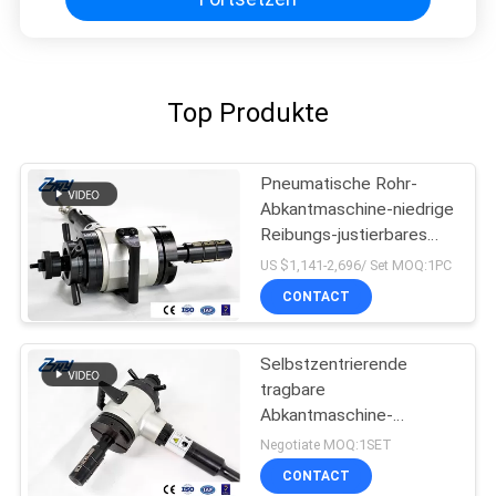
Top Produkte
Pneumatische Rohr-
Abkantmaschine-niedrige
Reibungs-justierbares
tragendes System
US $1,141-2,696/ Set MOQ:1PC
CONTACT
Selbstzentrierende
tragbare
Abkantmaschine-
pneumatische Antriebs-
Negotiate MOQ:1SET
Modus-Stall-Operation
CONTACT