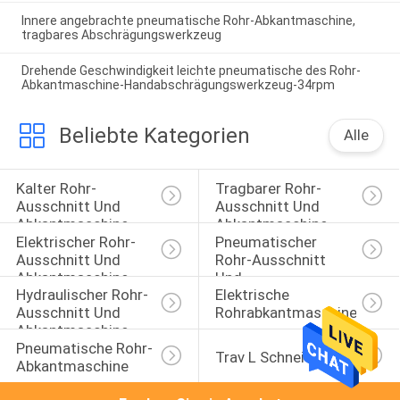
Innere angebrachte pneumatische Rohr-Abkantmaschine,
tragbares Abschrägungswerkzeug
Drehende Geschwindigkeit leichte pneumatische des Rohr-
Abkantmaschine-Handabschrägungswerkzeug-34rpm
Beliebte Kategorien
Alle
Kalter Rohr-
Tragbarer Rohr-
Ausschnitt Und 
Ausschnitt Und 
Abkantmaschine
Abkantmaschine
Elektrischer Rohr-
Pneumatischer 
Ausschnitt Und 
Rohr-Ausschnitt 
Abkantmaschine
Und 
Hydraulischer Rohr-
Elektrische 
Abkantmaschine
Ausschnitt Und 
Rohrabkantmaschine
Abkantmaschine
Pneumatische Rohr-
Trav L Schneider
Abkantmaschine