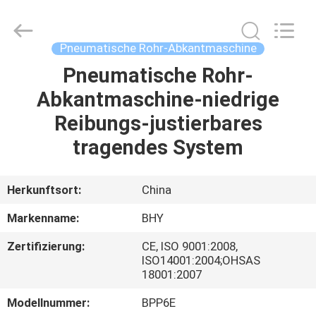
2026
Bohyar
Engineering
Material
Technology(Suzhou)Co.,
Pneumatische Rohr-Abkantmaschine
Ltd.
All
Rights
Pneumatische Rohr-
HAUS
Reserved.
Abkantmaschine-niedrige
PRODUKTE
Reibungs-justierbares
tragendes System
ÜBER
UNS
Herkunftsort:
China
Markenname:
BHY
FABRIK-
Zertifizierung:
CE, ISO 9001:2008,
AUSFLUG
ISO14001:2004;OHSAS
18001:2007
QUALITÄTSKONTROLLE
Modellnummer:
BPP6E