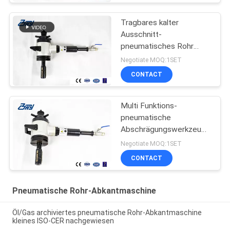
Tragbares kalter
Ausschnitt-
pneumatisches Rohr
Beveler 26 - 79mm
Negotiate MOQ:1SET
Verarbeitungsstrecke
CONTACT
Multi Funktions-
pneumatische
Abschrägungswerkzeuge
mit selbstzentrierendem
Negotiate MOQ:1SET
Spannsystem
CONTACT
Pneumatische Rohr-Abkantmaschine
Öl/Gas archiviertes pneumatische Rohr-Abkantmaschine
kleines ISO-CER nachgewiesen